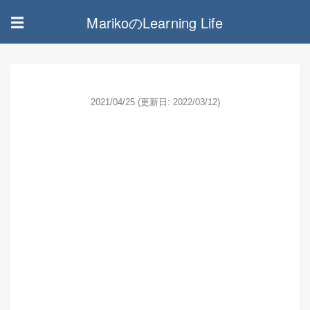
MarikoのLearning Life
☰
2021/04/25
(更新日: 2022/03/12)