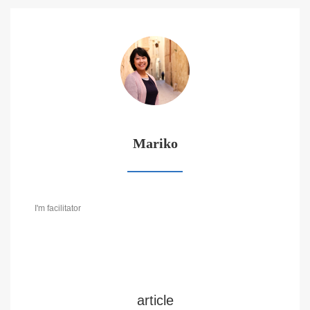
Mariko
I'm facilitator
article