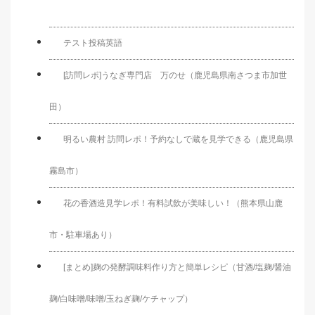
テスト投稿英語
[訪問レポ]うなぎ専門店 万のせ（鹿児島県南さつま市加世
田）
明るい農村 訪問レポ！予約なしで蔵を見学できる（鹿児島県
霧島市）
花の香酒造見学レポ！有料試飲が美味しい！（熊本県山鹿
市・駐車場あり）
[まとめ]麹の発酵調味料作り方と簡単レシピ（甘酒/塩麹/醤油
麹/白味噌/味噌/玉ねぎ麹/ケチャップ）