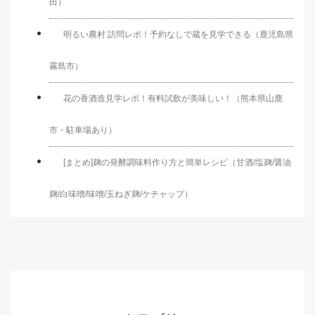
田）
明るい農村 訪問レポ！予約なしで蔵を見学できる（鹿児島県
霧島市）
花の香酒造見学レポ！有料試飲が美味しい！（熊本県山鹿
市・駐車場あり）
[まとめ]麹の発酵調味料作り方と簡単レシピ（甘酒/塩麹/醤油
麹/白味噌/味噌/玉ねぎ麹/ケチャップ）