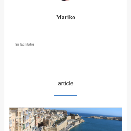
Mariko
I'm facilitator
article