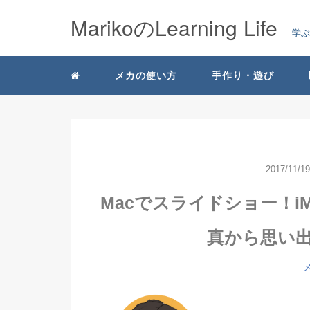
MarikoのLearning Life
学
メカの使い方
手作り・遊び
2017/11/19
Macでスライドショー！i
真から思い