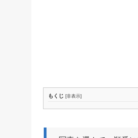
もくじ
[
非表示
]