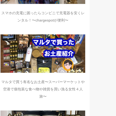
スマホの充電に困ったらコンビニで充電器を安くレ
ンタル！〜chargespotが便利〜
マルタで買う有名なお土産〜スーパーマーケットや
空港で個包装な食べ物や雑貨を買い漁る女性４人
旅〜