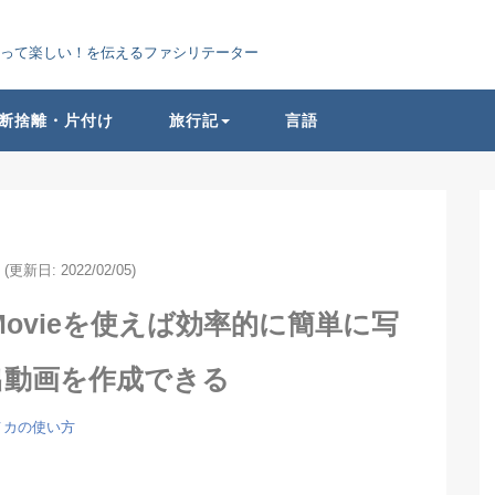
ぶって楽しい！を伝えるファシリテーター
断捨離・片付け
旅行記
言語
(更新日: 2022/02/05)
Movieを使えば効率的に簡単に写
出動画を作成できる
メカの使い方