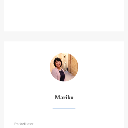
Mariko
I'm facilitator