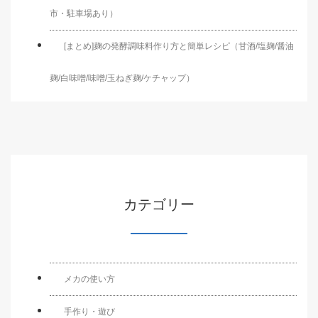
市・駐車場あり）
[まとめ]麹の発酵調味料作り方と簡単レシピ（甘酒/塩麹/醤油
麹/白味噌/味噌/玉ねぎ麹/ケチャップ）
カテゴリー
メカの使い方
手作り・遊び