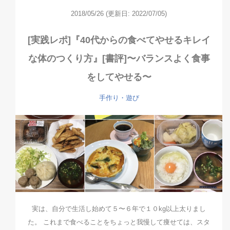
2018/05/26
(更新日: 2022/07/05)
[実践レポ]『40代からの食べてやせるキレイ
な体のつくり方』[書評]〜バランスよく食事
をしてやせる〜
手作り・遊び
実は、自分で生活し始めて５〜６年で１０kg以上太りまし
た。 これまで食べることをちょっと我慢して痩せては、スタ