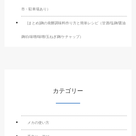
市・駐車場あり）
[まとめ]麹の発酵調味料作り方と簡単レシピ（甘酒/塩麹/醤油
麹/白味噌/味噌/玉ねぎ麹/ケチャップ）
カテゴリー
メカの使い方