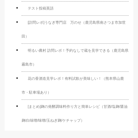
テスト投稿英語
[訪問レポ]うなぎ専門店 万のせ（鹿児島県南さつま市加世
田）
明るい農村 訪問レポ！予約なしで蔵を見学できる（鹿児島県
霧島市）
花の香酒造見学レポ！有料試飲が美味しい！（熊本県山鹿
市・駐車場あり）
[まとめ]麹の発酵調味料作り方と簡単レシピ（甘酒/塩麹/醤油
麹/白味噌/味噌/玉ねぎ麹/ケチャップ）