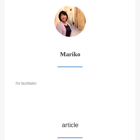
Mariko
I'm facilitator
article